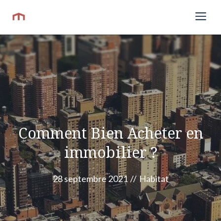
Aller
Me
au
contenu
Comment Bien Acheter en
immobilier ?
28 septembre 2021
//
Habitat