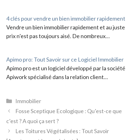
4 clés pour vendre un bien immobilier rapidement
Vendre un bien immobilier rapidement et au juste
prix n’est pas toujours aisé. De nombreux…
Apimo pro: Tout Savoir sur ce Logiciel Immobilier
Apimo pro est un logiciel développé par la société
Apiwork spécialisé dans la relation client…
Catégories
Immobilier
Fosse Sceptique Ecologique : Qu’est-ce que
c’est ? A quoi ça sert ?
Les Toitures Végétalisées : Tout Savoir