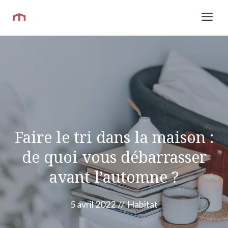
Aller
Me
au
contenu
Faire le tri dans la maison :
de quoi vous débarrasser
avant l’automne ?
5 avril 2022
//
Habitat