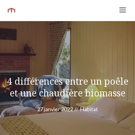
Aller
Me
au
contenu
4 différences entre un poêle
et une chaudière biomasse
27 janvier 2022
//
Habitat